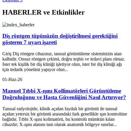
HABERLER ve Etkinlikler
Diş röntgen tüpünüzün değiştirilmesi gerektiğini
gösteren 7 uyarı işareti
Giriş Diş röntgen cihazınız, tanısal görüntüleme sisteminizin atan
kalbidir. Onsuz röntgen çekimi, doğru teşhis ve tedavi planı olmaz.
İster tek kişilik bir diş kliniği işletiyor olun, ister bir diş kliniği ağı
için tedarik yönetimi yapıyor olun...
01-Haz-26
Manuel Tıbbi X-ışını Kollimatörleri Görüntüleme
Doğruluğunu ve Hasta Güvenliğini Nasıl Artırıyor?
Tanısal radyolojide, klinik açıdan faydalı bir görüntü ile tanısal
açıdan yetersiz bir görüntü arasındaki fark genellikle ışın kontrolüne
bağlıdır. Tıbbi X-ışını kolimatörü, bu kontrolü mümkün kılan
cihazdır; X-ışını alanını tam olarak anatomik bölgeye sınırlar...