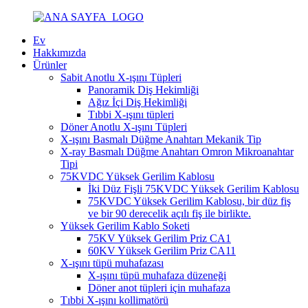
Ev
Hakkımızda
Ürünler
Sabit Anotlu X-ışını Tüpleri
Panoramik Diş Hekimliği
Ağız İçi Diş Hekimliği
Tıbbi X-ışını tüpleri
Döner Anotlu X-ışını Tüpleri
X-ışını Basmalı Düğme Anahtarı Mekanik Tip
X-ray Basmalı Düğme Anahtarı Omron Mikroanahtar
Tipi
75KVDC Yüksek Gerilim Kablosu
İki Düz Fişli 75KVDC Yüksek Gerilim Kablosu
75KVDC Yüksek Gerilim Kablosu, bir düz fiş
ve bir 90 derecelik açılı fiş ile birlikte.
Yüksek Gerilim Kablo Soketi
75KV Yüksek Gerilim Priz CA1
60KV Yüksek Gerilim Priz CA11
X-ışını tüpü muhafazası
X-ışını tüpü muhafaza düzeneği
Döner anot tüpleri için muhafaza
Tıbbi X-ışını kollimatörü