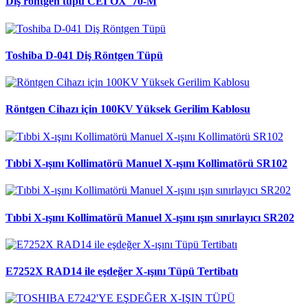
Diş röntgen tüpü CEI OX_70-M
Toshiba D-041 Diş Röntgen Tüpü
Röntgen Cihazı için 100KV Yüksek Gerilim Kablosu
Tıbbi X-ışını Kollimatörü Manuel X-ışını Kollimatörü SR102
Tıbbi X-ışını Kollimatörü Manuel X-ışını ışın sınırlayıcı SR202
E7252X RAD14 ile eşdeğer X-ışını Tüpü Tertibatı