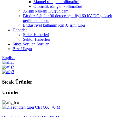
Manuel röntgen kollimatörü
Otomatik röntgen kollimatörü
X-ışını kalkanı Kurşun cam
Bir düz fişli, bir 90 derece açılı fişli 60 kV DC yüksek
gerilim kablosu.
Endüstriyel kullanım için X-ışını tüpü
Haberler
Şirket Haberleri
Sektör Haberleri
Sıkça Sorulan Sorular
Bize Ulaşın
English
Sıcak Ürünler
Ürünler