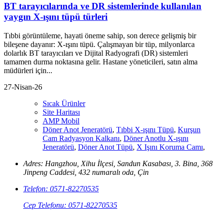
BT tarayıcılarında ve DR sistemlerinde kullanılan
yaygın X-ışını tüpü türleri
Tıbbi görüntüleme, hayati öneme sahip, son derece gelişmiş bir
bileşene dayanır: X-ışını tüpü. Çalışmayan bir tüp, milyonlarca
dolarlık BT tarayıcıları ve Dijital Radyografi (DR) sistemleri
tamamen durma noktasına gelir. Hastane yöneticileri, satın alma
müdürleri için...
27-Nisan-26
Sıcak Ürünler
Site Haritası
AMP Mobil
Döner Anot Jeneratörü
,
Tıbbi X-ışını Tüpü
,
Kurşun
Cam Radyasyon Kalkanı
,
Döner Anotlu X-ışını
Jeneratörü
,
Döner Anot Tüpü
,
X Işını Koruma Camı
,
Adres: Hangzhou, Xihu İlçesi, Sandun Kasabası, 3. Bina, 368
Jinpeng Caddesi, 432 numaralı oda, Çin
Telefon: 0571-82270535
Cep Telefonu: 0571-82270535