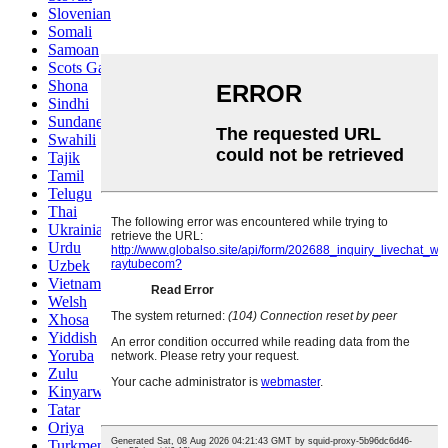
Slovenian
Somali
Samoan
Scots Gaelic
Shona
Sindhi
Sundanese
Swahili
Tajik
Tamil
Telugu
Thai
Ukrainian
Urdu
Uzbek
Vietnamese
Welsh
Xhosa
Yiddish
Yoruba
Zulu
Kinyarwanda
Tatar
Oriya
Turkmen